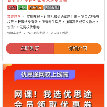
甘肃专升本备考铂金大满足套装
新版
正版
即买即用
顺丰包邮
套装包含
实用教程 + 计算机和英语试题汇编 + 铂金VIP所有
权限 + 权限终身有效 + 所有考生适用 + 加赠高数或语文教材 +
价值199元网校优惠券
包顺丰运费
24小时内发货
省内隔天到货
立即购买
详细介绍